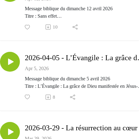
Message biblique du dimanche 12 avril 2026
Titre : Sans effet
Passage biblique : Actes 23.12-35
10
Prédicateur : Alexandre Marquis
2026-04-05 - L’Évangile
Apr 5, 2026
Message biblique du dimanche 5 avril 2026
Titre : L’Évangile : La grâce de Dieu manifestée en Jésus-
Christ
8
Passage biblique : 1 Corinthiens 15.1-11
Prédicateur : Alexandre Marquis
Mar 29, 2026