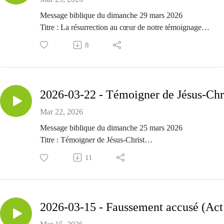
Message biblique du dimanche 29 mars 2026
Titre : La résurrection au cœur de notre témoignage
Passage biblique : Actes 22.22-23.11
8
Prédicateur : Alexandre Marquis
Mar 22, 2026
Message biblique du dimanche 25 mars 2026
Titre : Témoigner de Jésus-Christ
Passage biblique : Actes 21.37-22.21
11
Prédicateur : Alexandre Marquis
202