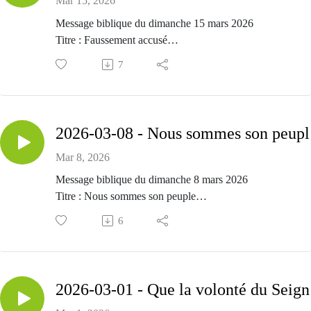
Mar 15, 2026
Message biblique du dimanche 15 mars 2026
Titre : Faussement accusé
Passage biblique : Actes 21.17-36
7
Prédicateur : Faussement accusé
2026
Mar 8, 2026
Message biblique du dimanche 8 mars 2026
Titre : Nous sommes son peuple
Passage biblique : Psaumes 100.3-5
6
Prédicateur : Alexandre Marquis
2026-