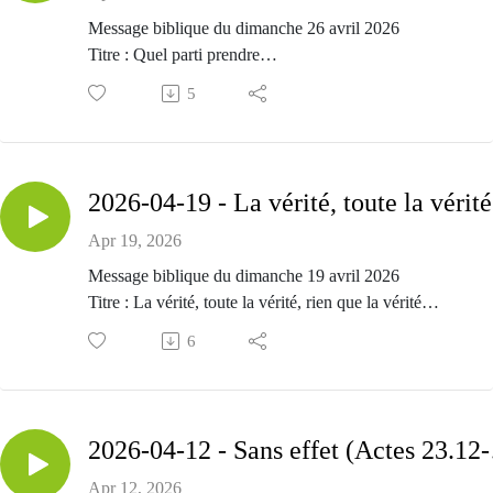
Message biblique du dimanche 26 avril 2026
Titre : Quel parti prendre
Passage biblique : Actes 25.1-22
5
Prédicateur : Alexandre Marquis
202
Apr 19, 2026
Message biblique du dimanche 19 avril 2026
Titre : La vérité, toute la vérité, rien que la vérité
Passage biblique : Actes 24.1-27
6
Prédicateur : Alexandre Marquis
2026-
Apr 12, 2026